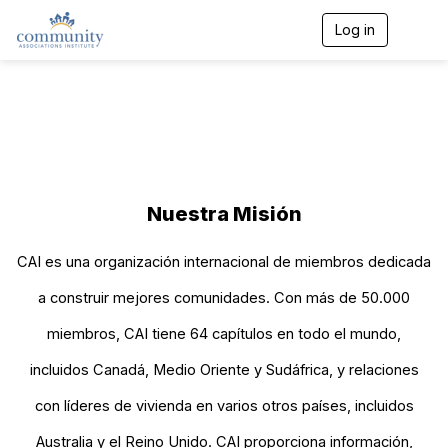
Log in
T
o
g
g
l
e
n
a
v
i
Nuestra Misión
g
a
t
CAI es una organización internacional de miembros dedicada
i
o
a construir mejores comunidades. Con más de 50.000
n
miembros, CAI tiene 64 capítulos en todo el mundo,
incluidos Canadá, Medio Oriente y Sudáfrica, y relaciones
con líderes de vivienda en varios otros países, incluidos
Australia y el Reino Unido. CAI proporciona información,